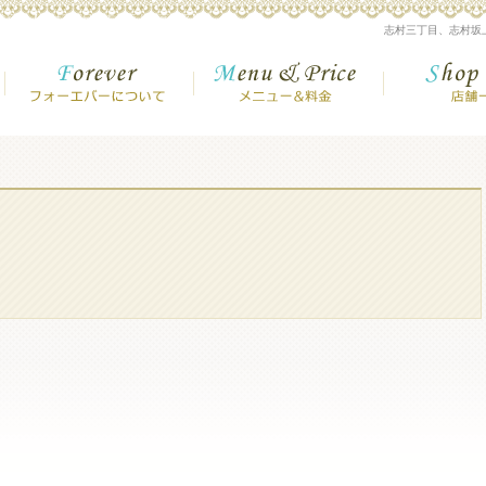
美容室【志村三丁目・志村坂上・高島平】
志村三丁目、志村坂
フォーエバーについて
メニュー＆金