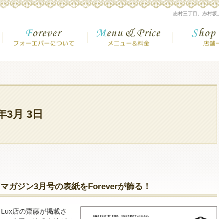
美容室【志村三丁目・志村坂上・高島平】
志村三丁目、志村坂
フォーエバーについて
メニュー＆金
8年3月 3日
ガジン3月号の表紙をForeverが飾る！
 Lux店の齋藤が掲載さ