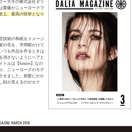
ラー大手の株式会社ダリ
は齋藤がニューヨークで
史上、最高の快挙となり
芸技術の和紙をイメージ
髪の毛を、手間暇かけて
いつも作品を作るときは
を消さないようにヘアと
ルは【fusion】なの
ル、ニューヨークのモデ
させました。前髪にかか
し顔が見えるのがセク