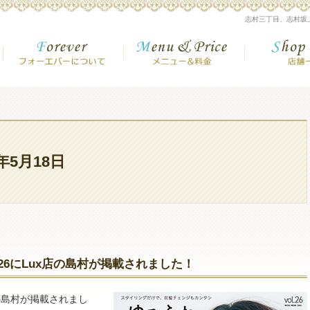
美容室【志村三丁目・志村坂上・高島平】
志村三丁目、志村坂
フォーエバーについて
メニュー＆金
4年5月18日
.26にLux店の島村が掲載されました！
店の島村が掲載されまし