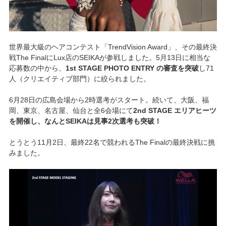
世界最大級のヘアコンテスト「TrendVision Award」、その最終決
戦The FinalにLux店のSEIKAが参戦しました。5月13日に相当な
応募数の中から、
1st STAGE PHOTO ENTRY の審査を突破
し71
人（クリエイティブ部門）に絞られました。
6月28日の広島会場から2時選考がスタート。続いて、大阪、福
岡、東京、名古屋、仙台と全6会場にて
2nd STAGE エリアヒーツ
を開催し、なんとSEIKAは見事2次選考も突破！
とうとう11月2日、最終22名で競われるThe Finalの最終決戦に挑
みました。